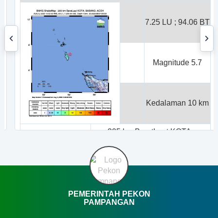
7.25 LU ; 94.06 BT
Magnitude 5.7
Kedalaman 10 km
205 km BaratLaut KOTA-
SABANG-ACEH
Tidak berpotensi tsunami
Dirasakan -
PEMERINTAH PEKON
Sumber: BMKG |
Tema DeNava
PAMPANGAN