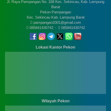
Jl. Raya Pampangan No. 168 Kec. Sekincau, Kab. Lampung
Barat
Pekon Pampangan
Kec. Sekincau Kab. Lampung Barat
pampangan2001@gmail.com
085841430742
-
085841430742
Lokasi Kantor Pekon
Wilayah Pekon