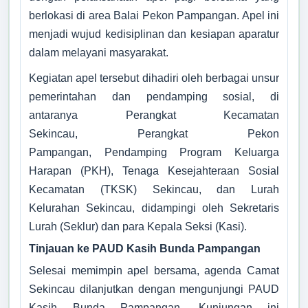
berlokasi di area Balai Pekon Pampangan. Apel ini
Pekon
:
P
menjadi wujud kedisiplinan dan kesiapan aparatur
Kecamatan
:
S
dalam melayani masyarakat.
Kabupaten
:
L
Kegiatan apel tersebut dihadiri oleh berbagai unsur
B
Provinsi
:
L
pemerintahan dan pendamping sosial, di
Kode Desa
:
1
antaranya Perangkat Kecamatan
Kode Pos
:
3
Sekincau, Perangkat Pekon
Alamat
:
J
Pampangan, Pendamping Program Keluarga
Kantor
P
N
Harapan (PKH), Tenaga Kesejahteraan Sosial
K
Kecamatan (TKSK) Sekincau, dan Lurah
S
Kelurahan Sekincau, didampingi oleh Sekretaris
K
Lurah (Seklur) dan para Kepala Seksi (Kasi).
L
B
Tinjauan ke PAUD Kasih Bunda Pampangan
Selesai memimpin apel bersama, agenda Camat
08584143074
Sekincau dilanjutkan dengan mengunjungi PAUD
Kasih Bunda Pampangan. Kunjungan ini