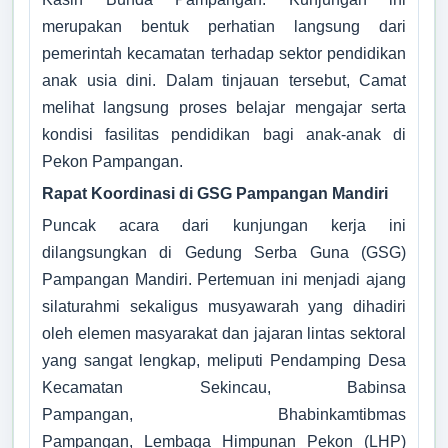
08584143074
merupakan bentuk perhatian langsung dari
pemerintah kecamatan terhadap sektor pendidikan
pampan
gan2001
anak usia dini. Dalam tinjauan tersebut, Camat
@gmail.
melihat langsung proses belajar mengajar serta
com
kondisi fasilitas pendidikan bagi anak-anak di
Titik Lokasi 
Pekon Pampangan.
Rapat Koordinasi di GSG Pampangan Mandiri
Puncak acara dari kunjungan kerja ini
dilangsungkan di Gedung Serba Guna (GSG)
Pampangan Mandiri. Pertemuan ini menjadi ajang
silaturahmi sekaligus musyawarah yang dihadiri
oleh elemen masyarakat dan jajaran lintas sektoral
yang sangat lengkap, meliputi Pendamping Desa
Kecamatan Sekincau, Babinsa
Pampangan, Bhabinkamtibmas
Pampangan, Lembaga Himpunan Pekon (LHP)