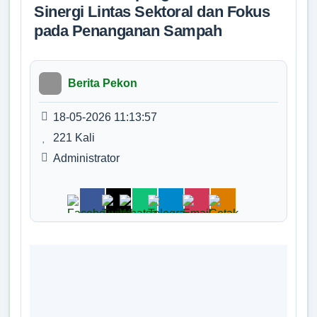
Sinergi Lintas Sektoral dan Fokus
Kepala
Pemangku
pada Penanganan Sampah
Talang Sema
B
Tidak Ada di K
Berita Pekon
SEPTO
RIYONO
18-05-2026 11:13:57
Kepala
Pemangku T
221 Kali
Rejo B
Administrator
Tidak Ada di K
SISWOYO
Kepala
Pemangku
Malang Jaya
Tidak Ada di K
SURADI
Kepala
Pemangku
Pampangan