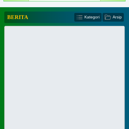
BERITA
Kategori
Arsip
KATEGORI ARTIKEL
Berita Pekon
PEKON PAMPANGAN
Posyandu Melati 1
Kabupaten Lampung Barat
Produk Lokal
Provinsi Lampung
Posyandu Melati 2
Posyandu Mawar
LOADING
Peraturan
Buku Profil Pekon
Laporan APBDes
PPS Pampangan
BUM Pekon