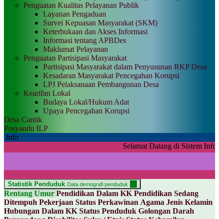
Penguatan Kualitas Pelayanan Publik
Layanan Pengaduan
Survei Kepuasan Masyarakat (SKM)
Keterbukaan dan Akses Informasi
Informasi tentang APBDes
Maklumat Pelayanan
Penguatan Partisipasi Masyarakat
Partisipasi Masyarakat dalam Penyusunan RKP Desa
Kesadaran Masyarakat Pencegahan Korupsi
LPJ Pelaksanaan Pembangunan Desa
Kearifan Lokal
Budaya Lokal/Hukum Adat
Upaya Pencegahan Korupsi
Desa Cantik
Posyandu ILP
Info
Selamat Datang di Sistem Informasi Pekon 
Statistik Penduduk
13
Data demografi penduduk
Rentang Umur
Pendidikan Dalam KK
Pendidikan Sedang
Ditempuh
Pekerjaan
Status Perkawinan
Agama
Jenis Kelamin
Hubungan Dalam KK
Status Penduduk
Golongan Darah