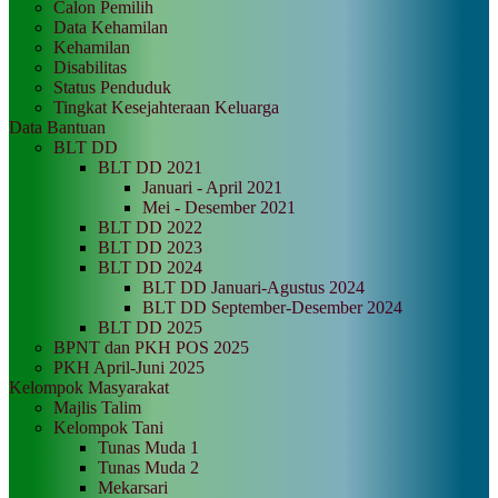
Calon Pemilih
Data Kehamilan
Kehamilan
Disabilitas
Status Penduduk
Tingkat Kesejahteraan Keluarga
Data Bantuan
BLT DD
BLT DD 2021
Januari - April 2021
Mei - Desember 2021
BLT DD 2022
BLT DD 2023
BLT DD 2024
BLT DD Januari-Agustus 2024
BLT DD September-Desember 2024
BLT DD 2025
BPNT dan PKH POS 2025
PKH April-Juni 2025
Kelompok Masyarakat
Majlis Talim
Kelompok Tani
Tunas Muda 1
Tunas Muda 2
Mekarsari