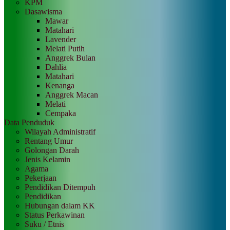
KPM
Dasawisma
Mawar
Matahari
Lavender
Melati Putih
Anggrek Bulan
Dahlia
Matahari
Kenanga
Anggrek Macan
Melati
Cempaka
Data Penduduk
Wilayah Administratif
Rentang Umur
Golongan Darah
Jenis Kelamin
Agama
Pekerjaan
Pendidikan Ditempuh
Pendidikan
Hubungan dalam KK
Status Perkawinan
Suku / Etnis