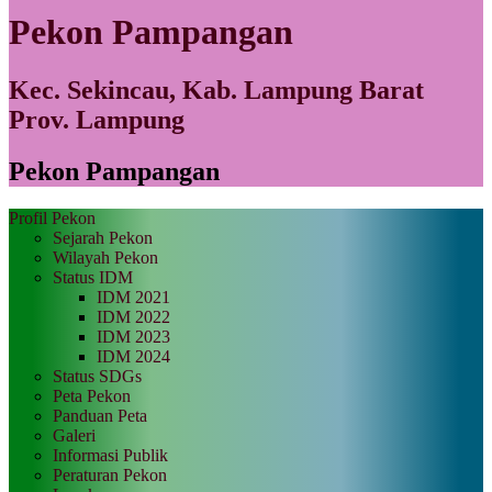
Pekon Pampangan
Kec. Sekincau, Kab. Lampung Barat
Prov. Lampung
Pekon Pampangan
Profil Pekon
Sejarah Pekon
Wilayah Pekon
Status IDM
IDM 2021
IDM 2022
IDM 2023
IDM 2024
Status SDGs
Peta Pekon
Panduan Peta
Galeri
Informasi Publik
Peraturan Pekon