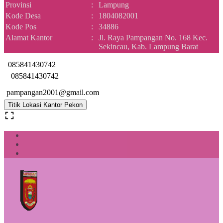
Provinsi
:
Lampung
Kode Desa
:
1804082001
Kode Pos
:
34886
Alamat Kantor
:
Jl. Raya Pampangan No. 168 Kec.
Sekincau, Kab. Lampung Barat
085841430742
085841430742
pampangan2001@gmail.com
Titik Lokasi Kantor Pekon