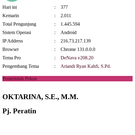
Hari ini
:
377
Kemarin
:
2.011
Total Pengunjung
:
1.445.594
Sistem Operasi
:
Android
IP Address
:
216.73.217.139
Browser
:
Chrome 131.0.0.0
Tema Pro
:
DeNava v208.20
Pengembang Tema
:
Ariandi Ryan Kahfi, S.Pd.
Pemerintah Pekon
OKTARINA, S.E., M.M.
Pj. Peratin