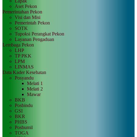
Lapak
Aset Pekon
Pemerintahan Pekon
Visi dan Misi
Pemerintah Pekon
SOTK
Tupoksi Perangkat Pekon
Layanan Pengaduan
Lembaga Pekon
LHP
TP PKK
LPM
LINMAS
Data Kader Kesehatan
Posyandu
Melati 1
Melati 2
Mawar
BKB
Posbindu
GSI
BKR
PHBS
Posbumil
TOGA