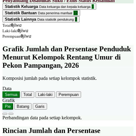
Penyandang Disabilitas
Suku / Etnis
Status Kehamilan
Statistik Keluarga
1
Data keluarga dan kepala keluarga
Statistik Bantuan
12
Data penerima manfaat
Statistik Lainnya
2
Data statistik pendukung
0
jiwa
Total
0
jiwa
Laki-laki
0
jiwa
Perempuan
Grafik Jumlah dan Persentase Penduduk
Menurut Kelompok Rentang Umur di
Pekon Pampangan, 2026
Komposisi jumlah pada setiap kelompok statistik.
Data
Semua
Total
Laki-laki
Perempuan
Grafik
Pie
Batang
Garis
Perbandingan data pada setiap kelompok.
Rincian Jumlah dan Persentase