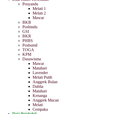
Posyandu
Melati 1
Melati 2
Mawar
BKB
Posbindu
GSI
BKR
PHBS
Posbumil
TOGA
KPM
Dasawisma
Mawar
Matahari
Lavender
Melati Putih
Anggrek Bulan
Dahlia
Matahari
Kenanga
Anggrek Macan
Melati
Cempaka
Data Penduduk