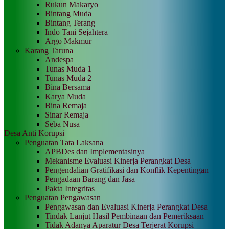
Rukun Makaryo
Bintang Muda
Bintang Terang
Indo Tani Sejahtera
Argo Makmur
Karang Taruna
Andespa
Tunas Muda 1
Tunas Muda 2
Bina Bersama
Karya Muda
Bina Remaja
Sinar Remaja
Seba Nusa
Desa Anti Korupsi
Penguatan Tata Laksana
APBDes dan Implementasinya
Mekanisme Evaluasi Kinerja Perangkat Desa
Pengendalian Gratifikasi dan Konflik Kepentingan
Pengadaan Barang dan Jasa
Pakta Integritas
Penguatan Pengawasan
Pengawasan dan Evaluasi Kinerja Perangkat Desa
Tindak Lanjut Hasil Pembinaan dan Pemeriksaan
Tidak Adanya Aparatur Desa Terjerat Korupsi