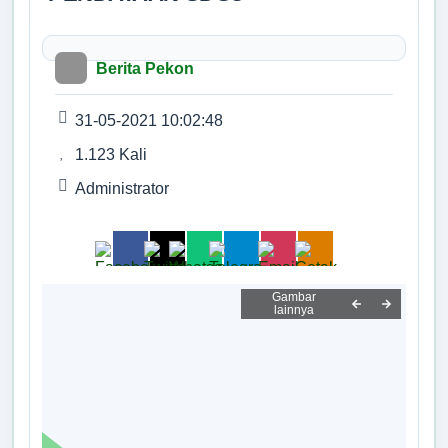
Tidak Ada di Kantor
Profil Pekon
HERIDIANSYAH
Kasi Pelayanan
Berita Pekon
Pemerintahan Pekon
Tidak Ada di Kantor
ERIKA YULIANTI, S.I.P.
31-05-2021 10:02:48
Lembaga Pekon
Kaur Tata Usaha dan Umum
1.123 Kali
Tidak Ada di Kantor
Data Kader Kesehatan
M. SAFE'I
Administrator
Kaur Keuangan
Tidak Ada di Kantor
Data Penduduk
M. AMIN
Kaur Perencanaan
Data Bantuan
Tidak Ada di Kantor
NGADIMUN
Kelompok Masyarakat
Kepala Pemangku Malang Jaya A
Tidak Ada di Kantor
INDRA IRAWAN
Desa Anti Korupsi
Kepala Pemangku Pampangan A