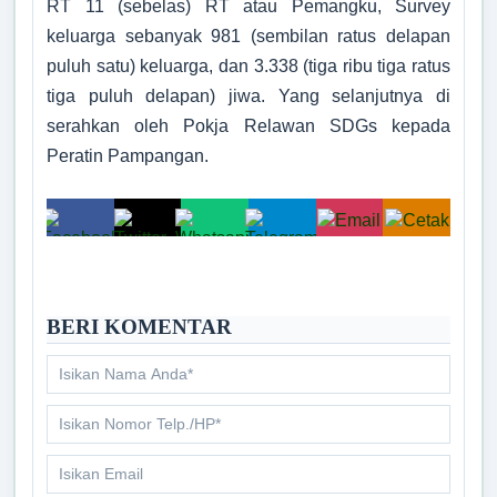
RT 11 (sebelas) RT atau Pemangku, Survey
Tidak Ada di Kantor
keluarga sebanyak 981 (sembilan ratus delapan
SEPTO RIYONO
puluh satu) keluarga, dan 3.338 (tiga ribu tiga ratus
Kepala Pemangku Tegal Rejo B
tiga puluh delapan) jiwa. Yang selanjutnya di
Tidak Ada di Kantor
serahkan oleh Pokja Relawan SDGs kepada
SISWOYO
Peratin Pampangan.
Kepala Pemangku Malang Jaya B
Tidak Ada di Kantor
SURADI
Kepala Pemangku Pampangan B
Tidak Ada di Kantor
UMI MAISAROH
Operator Pekon
BERI KOMENTAR
Tidak Ada di Kantor
PEKON PAMPANGAN
Kabupaten Lampung Barat