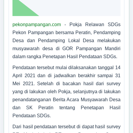
Tidak Ada di Kantor
Desa Cantik
EDI APRIYANTO
Kepala Pemangku Sinar Sari
pekonpampangan.com
- Pokja Relawan SDGs
Tidak Ada di Kantor
Posyandu ILP
Pekon Pampangan bersama Peratin, Pendamping
DEDI ARIYADI
Pekon
:
Pampangan
Desa dan Pendamping Lokal Desa melakukan
Kepala Pemangku Talang Semarang A
Kecamatan
:
Sekincau
Tidak Ada di Kantor
musyawarah desa di GOR Pampangan Mandiri
Kabupaten
:
Lampung Barat
PUJIONO
dalam rangka Penetapan Hasil Pendataan SDGs.
Provinsi
:
Lampung
Kepala Pemangku Gunung Sari
Kode Desa
:
1804082001
Pendataan tersebut mulai dilaksanakan tanggal 14
Tidak Ada di Kantor
Kode Pos
:
34886
April 2021 dan di jadwalkan berakhir sampai 31
Alamat Kantor
:
Jl. Raya Pampangan
ZULKARNAIN
Mei 2021. Setelah di bacakan hasil dari survey
No. 168 Kec. Sekincau,
Kepala Pemangku Tegal Rejo A
Kab. Lampung Barat
yang di lakukan oleh Pokja, selanjutnya di lakukan
Tidak Ada di Kantor
penandatanganan Berita Acara Musyawarah Desa
ASEP SUDARMAN
085841430742
dan SK Peratin tentang Penetapan Hasil
Kepala Pemangku Campur Rejo
085841430742
Tidak Ada di Kantor
Pendataan SDGs.
pampangan2001@gmail.com
ALI YUNSAH
Dari hasil pendataan tersebut di dapat hasil survey
Titik Lokasi Kantor Pekon
Kepala Pemangku Talang Semarang B