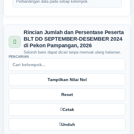
Perbandingan data pada setiap kelompok.
Tidak Ada di Kantor
Desa Cantik
SEPTO RIYONO
Kepala Pemangku Tegal Rejo B
Posyandu ILP
Tidak Ada di Kantor
Rincian Jumlah dan Persentase Peserta
SISWOYO
BLT DD SEPTEMBER-DESEMBER 2024
Kepala Pemangku Malang Jaya B
di Pekon Pampangan, 2026
Tidak Ada di Kantor
Seluruh baris dapat dicari tanpa memuat ulang halaman.
PENCARIAN
SURADI
Kepala Pemangku Pampangan B
Tidak Ada di Kantor
Tampilkan Nilai Nol
UMI MAISAROH
Operator Pekon
Tidak Ada di Kantor
Reset
Cetak
Unduh