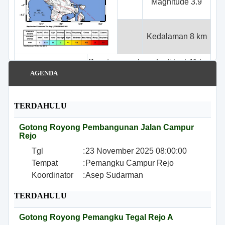
Magnitude 3.9
Kedalaman 8 km
Pusat gempa berada di laut 41 km
timur Morowali
AGENDA
Gempa ini dirasakan untuk
diteruskan pada masyarakat
TERDAHULU
Dirasakan II-III Morowali
Gotong Royong Pembangunan Jalan Campur
Rejo
Sumber: BMKG |
Tema DeNava
Tgl
:
23 November 2025 08:00:00
Tempat
:
Pemangku Campur Rejo
Koordinator
:
Asep Sudarman
TERDAHULU
Gotong Royong Pemangku Tegal Rejo A