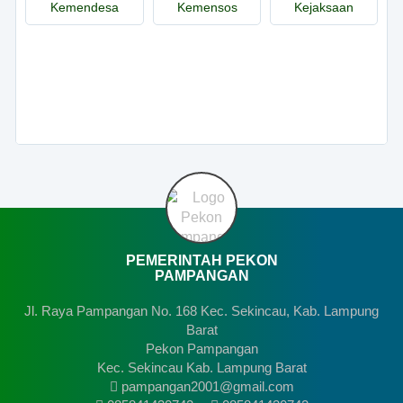
Kemendesa
Kemensos
Kejaksaan
PEMERINTAH PEKON
PAMPANGAN
Jl. Raya Pampangan No. 168 Kec. Sekincau, Kab. Lampung
Barat
Pekon Pampangan
Kec. Sekincau Kab. Lampung Barat
pampangan2001@gmail.com