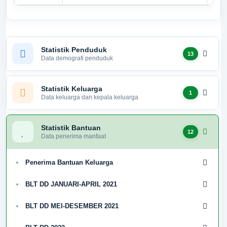
Kode Desa
:
1804082001
Kode Pos
:
34886
Alamat Kantor
:
Jl. Raya Pampangan
No. 168 Kec. Sekincau,
Kab. Lampung Barat
Statistik Penduduk
13
Data demografi penduduk
085841430742
085841430742
Statistik Keluarga
1
pampangan2001@gmail.com
Data keluarga dan kepala keluarga
Titik Lokasi Kantor Pekon
Statistik Bantuan
12
Data penerima manfaat
Penerima Bantuan Keluarga
BLT DD JANUARI-APRIL 2021
BLT DD MEI-DESEMBER 2021