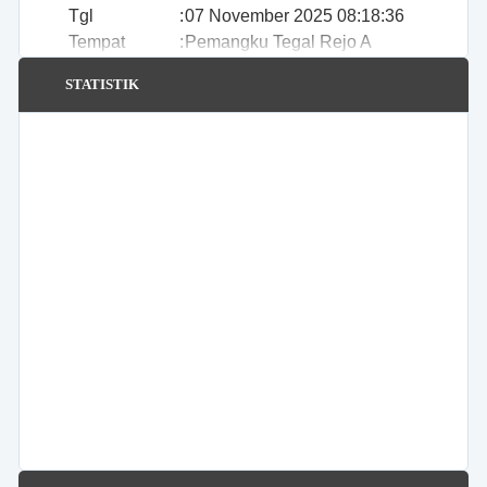
Tgl
:
07 November 2025 08:18:36
Tempat
:
Pemangku Tegal Rejo A
Koordinator
:
Zulkarnain
STATISTIK
TERDAHULU
Gotong Royong Jalan Talang Anam Pemangku
Tegal Rejo A
Tgl
:
14 November 2025 08:23:14
Tempat
:
Pemangku Tegal Rejo A
Koordinator
:
Zulkarnain