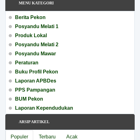
MENU KATEGORI
Berita Pekon
Posyandu Melati 1
Produk Lokal
Posyandu Melati 2
Posyandu Mawar
Peraturan
Buku Profil Pekon
Laporan APBDes
PPS Pampangan
BUM Pekon
Laporan Kependudukan
PBB
ARSIP ARTIKEL
Posyandu ILP
Posyandu Melati 1
Populer
Terbaru
Acak