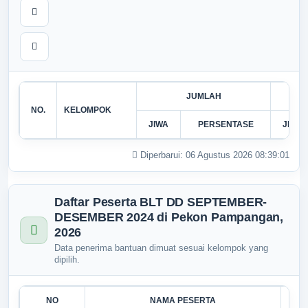
JUMLAH
NO.
KELOMPOK
JIWA
PERSENTASE
JIWA
Diperbarui: 06 Agustus 2026 08:39:01
Daftar Peserta BLT DD SEPTEMBER-
DESEMBER 2024 di Pekon Pampangan,
2026
Data penerima bantuan dimuat sesuai kelompok yang
Pekon
:
Pampangan
dipilih.
Kecamatan
:
Sekincau
Kabupaten
:
Lampung Barat
Provinsi
:
Lampung
NO
NAMA PESERTA