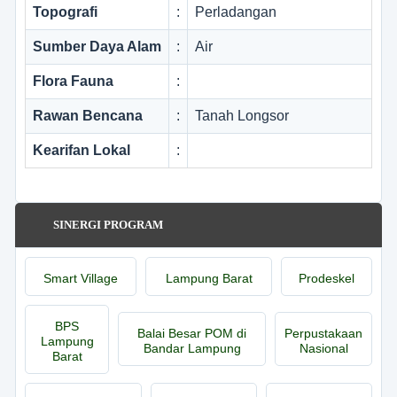
28/PRT/M/2016 TENTANG PEDOMAN...
Topografi
:
Perladangan
Sumber Daya Alam
:
Air
2.465 Kali
MASKER "SAHABAT ISTIMEWA"...
Flora Fauna
:
Rawan Bencana
:
Tanah Longsor
2.459 Kali
Kearifan Lokal
:
Musyawarah Khusus Penetapan KPM
BLT DD Tahun 2025...
SINERGI PROGRAM
Smart Village
Lampung Barat
Prodeskel
BPS
Balai Besar POM di
Perpustakaan
Lampung
Bandar Lampung
Nasional
Barat