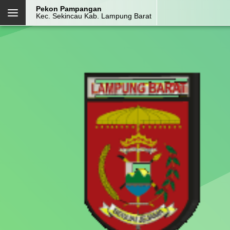
Pekon Pampangan
Kec. Sekincau Kab. Lampung Barat
PEKON PAMPANGAN
Kec. Sekincau
Kab. Lampung Barat
Prov. Lampung
Halaman
Layanan
Login Admin
Kehadiran
Mandiri
OpenSID v2608.0.0-premium
Menu Kategori
Menu Utama