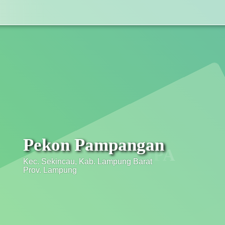
Pekon Pampangan
PEKON PAMPANGA
Kec. Sekincau, Kab. Lampung Barat
Prov. Lampung