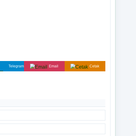
Tidak Ada di Kantor
Titik Lokasi Kantor Pekon
SEPTO RIYONO
Kepala Pemangku Tegal Rejo B
Tidak Ada di Kantor
SISWOYO
Kepala Pemangku Malang Jaya B
Tidak Ada di Kantor
SURADI
Kepala Pemangku Pampangan B
Telegram
Email
Cetak
Tidak Ada di Kantor
UMI MAISAROH
Operator Pekon
Tidak Ada di Kantor