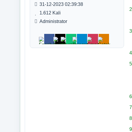
Desa Anti Korupsi
31-12-2023 02:39:38
2
1.612 Kali
Penguatan Tata Laksana
Administrator
APBDes dan Implementasinya
3
Mekanisme Evaluasi Kinerja
Perangkat Desa
4
Pengendalian Gratifikasi dan Konflik
Kepentingan
5
Pengadaan Barang dan Jasa
Pakta Integritas
6
Penguatan Pengawasan
7
Penguatan Kualitas Pelayanan Publik
8
Penguatan Partisipasi Masyarakat
9