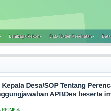
Lembaga Pekon
Data Kader Kesehatan
Data
 Kepala Desa/SOP Tentang Perenc
nggungjawaban APBDes beserta i
. RPJMPek