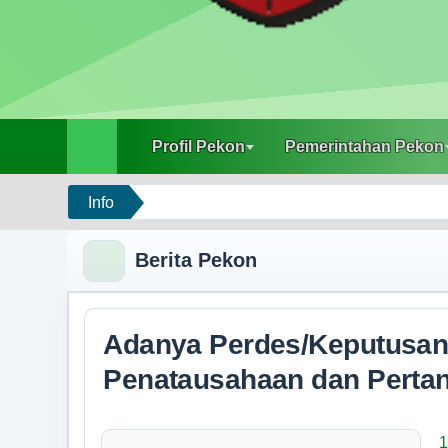
Profil Pekon
Pemerintahan Pekon
Profil Pekon
Pemerintahan Pekon
Lembaga Pekon
Info
Data Kader Kesehatan
Berita Pekon
Data Penduduk
Data Bantuan
Adanya Perdes/Keputusan
Penatausahaan dan Perta
Kelompok Masyarakat
1