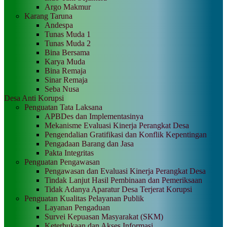
Argo Makmur
Karang Taruna
Andespa
Tunas Muda 1
Tunas Muda 2
Bina Bersama
Karya Muda
Bina Remaja
Sinar Remaja
Seba Nusa
Desa Anti Korupsi
Penguatan Tata Laksana
APBDes dan Implementasinya
Mekanisme Evaluasi Kinerja Perangkat Desa
Pengendalian Gratifikasi dan Konflik Kepentingan
Pengadaan Barang dan Jasa
Pakta Integritas
Penguatan Pengawasan
Pengawasan dan Evaluasi Kinerja Perangkat Desa
Tindak Lanjut Hasil Pembinaan dan Pemeriksaan
Tidak Adanya Aparatur Desa Terjerat Korupsi
Penguatan Kualitas Pelayanan Publik
Layanan Pengaduan
Survei Kepuasan Masyarakat (SKM)
Keterbukaan dan Akses Informasi