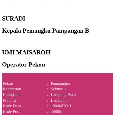
SURADI
Kepala Pemangku Pampangan B
UMI MAISAROH
Operator Pekon
Pekon
:
Pampangan
Kecamatan
:
Sekincau
Kabupaten
:
Lampung Barat
Provinsi
:
Lampung
Kode Desa
:
1804082001
Kode Pos
:
34886