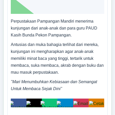
Tidak Ada di Kantor
Desa Cantik
EDI APRIYANTO
Kepala Pemangku Sinar Sari
Pekon
:
Pampangan
Perpustakaan Pampangan Mandiri menerima
Tidak Ada di Kantor
Posyandu ILP
Kecamatan
:
Sekincau
kunjungan dari anak-anak dan para guru PAUD
Kabupaten
:
Lampung Barat
DEDI ARIYADI
Kasih Bunda Pekon Pampangan.
Provinsi
:
Lampung
Kepala Pemangku Talang Semarang A
Kode Desa
:
1804082001
Tidak Ada di Kantor
Antusias dan muka bahagia terlihat dari mereka,
Kode Pos
:
34886
PUJIONO
kunjungan ini mengharapkan agar anak-anak
Alamat Kantor
:
Jl. Raya Pampangan
Kepala Pemangku Gunung Sari
No. 168 Kec. Sekincau,
memiliki minat baca yang tinggi, tertarik untuk
Tidak Ada di Kantor
Kab. Lampung Barat
membaca, suka membaca, akrab dengan buku dan
ZULKARNAIN
mau masuk perpustakaan.
085841430742
Kepala Pemangku Tegal Rejo A
085841430742
Tidak Ada di Kantor
"Mari Menumbuhkan Kebiasaan dan Semangat
ASEP SUDARMAN
pampangan2001@gmail.com
Untuk Membaca Sejak Dini"
Kepala Pemangku Campur Rejo
Titik Lokasi Kantor Pekon
Tidak Ada di Kantor
ALI YUNSAH
Kepala Pemangku Talang Semarang B