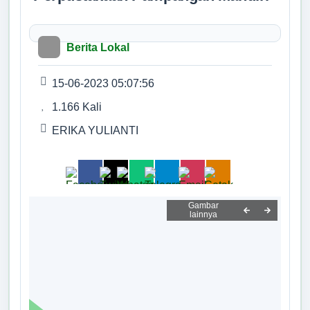
Tidak Ada di Kantor
Profil Pekon
HERIDIANSYAH
Kasi Pelayanan
Berita Lokal
Pemerintahan Pekon
Tidak Ada di Kantor
ERIKA YULIANTI, S.I.P.
15-06-2023 05:07:56
Lembaga Pekon
Kaur Tata Usaha dan Umum
1.166 Kali
Tidak Ada di Kantor
Data Kader Kesehatan
M. SAFE'I
ERIKA YULIANTI
Kaur Keuangan
Tidak Ada di Kantor
Data Penduduk
M. AMIN
Kaur Perencanaan
Data Bantuan
Tidak Ada di Kantor
NGADIMUN
Kelompok Masyarakat
Kepala Pemangku Malang Jaya A
Tidak Ada di Kantor
INDRA IRAWAN
Desa Anti Korupsi
Kepala Pemangku Pampangan A